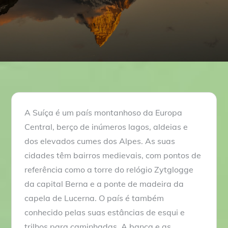
A Suíça é um país montanhoso da Europa
Central, berço de inúmeros lagos, aldeias e
dos elevados cumes dos Alpes. As suas
cidades têm bairros medievais, com pontos de
referência como a torre do relógio Zytglogge
da capital Berna e a ponte de madeira da
capela de Lucerna. O país é também
conhecido pelas suas estâncias de esqui e
trilhos para caminhadas. A banca e as