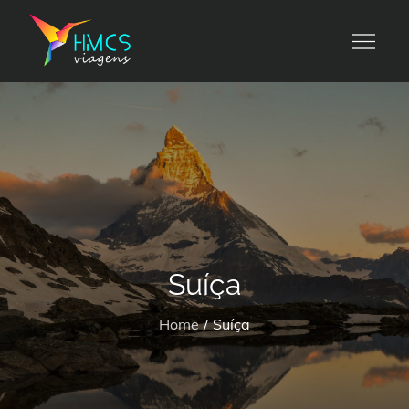
Skip
to
HMCS viagens
content
Suíça
Home
Suíça