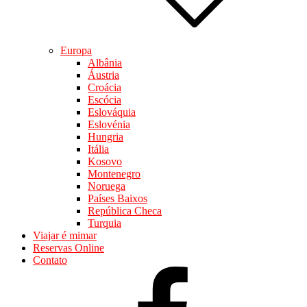
Europa
Albânia
Áustria
Croácia
Escócia
Eslováquia
Eslovénia
Hungria
Itália
Kosovo
Montenegro
Noruega
Países Baixos
República Checa
Turquia
Viajar é mimar
Reservas Online
Contato
facebook