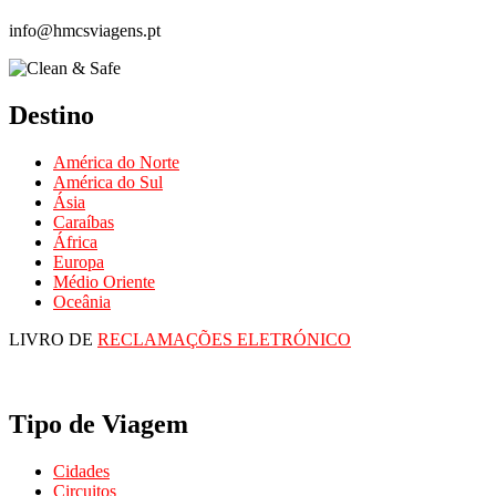
info@hmcsviagens.pt
Destino
América do Norte
América do Sul
Ásia
Caraíbas
África
Europa
Médio Oriente
Oceânia
LIVRO DE
RECLAMAÇÕES ELETRÓNICO
Tipo de Viagem
Cidades
Circuitos