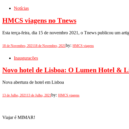
on
Notícias
HMCS viagens no Tnews
Esta terça-feira, dia 15 de novembro 2021, o Tnews publicou um art
Posted
by:
18 de Novembro, 2021
18 de Novembro, 2021
HMCS viagens
on
Inaugurações
Novo hotel de Lisboa: O Lumen Hotel & L
Nova abertura de hotel em Lisboa
Posted
by:
13 de Julho, 2021
13 de Julho, 2021
HMCS viagens
on
Viajar é MIMAR!