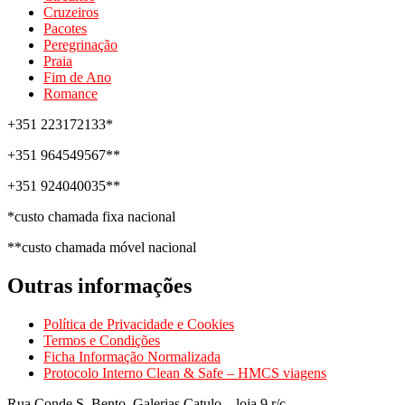
Cruzeiros
Pacotes
Peregrinação
Praia
Fim de Ano
Romance
+351 223172133*
+351 964549567**
+351 924040035**
*custo chamada fixa nacional
**custo chamada móvel nacional
Outras informações
Política de Privacidade e Cookies
Termos e Condições
Ficha Informação Normalizada
Protocolo Interno Clean & Safe – HMCS viagens
Rua Conde S. Bento, Galerias Catulo – loja 9 r/c