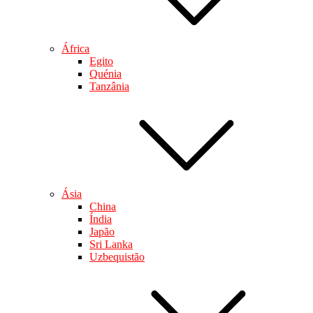
África
Egito
Quénia
Tanzânia
Ásia
China
Índia
Japão
Sri Lanka
Uzbequistão