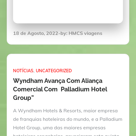
Posted
18 de Agosto, 2022
by:
HMCS viagens
on
NOTÍCIAS
UNCATEGORIZED
Wyndham Avança Com Aliança
Comercial Com Palladium Hotel
Group”
A Wyndham Hotels & Resorts, maior empresa
de franquias hoteleiras do mundo, e a Palladium
Hotel Group, uma das maiores empresas
hoteleiras espanholas, anunciaram esta quinta-