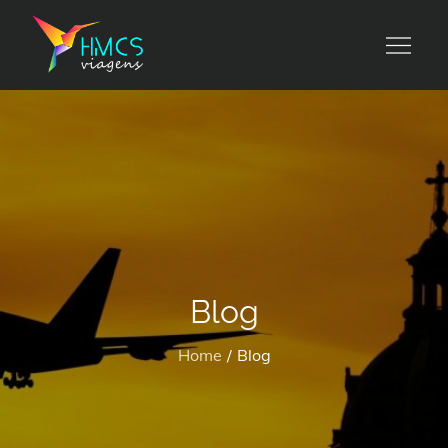
Skip
to
HMCS viagens
content
Blog
Home
Blog