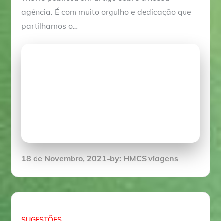
agência. É com muito orgulho e dedicação que
partilhamos o…
Posted
18 de Novembro, 2021
by:
HMCS viagens
on
SUGESTÕES