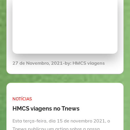
Posted
27 de Novembro, 2021
by:
HMCS viagens
on
NOTÍCIAS
HMCS viagens no Tnews
Esta terça-feira, dia 15 de novembro 2021, o
Tnews publicou um artigo sobre a nossa