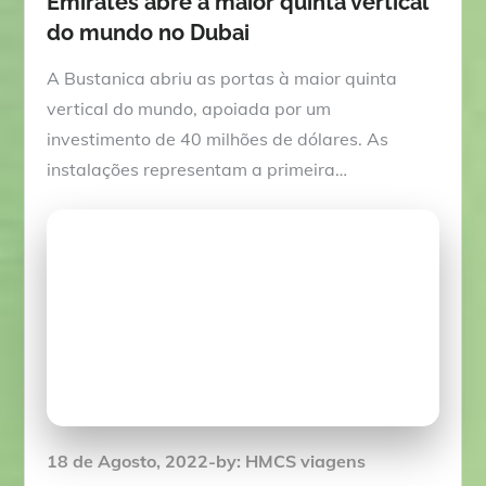
Emirates abre a maior quinta vertical
do mundo no Dubai
A Bustanica abriu as portas à maior quinta
vertical do mundo, apoiada por um
investimento de 40 milhões de dólares. As
instalações representam a primeira…
Posted
18 de Agosto, 2022
by:
HMCS viagens