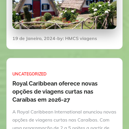
Posted
19 de Janeiro, 2024
by:
HMCS viagens
on
UNCATEGORIZED
Royal Caribbean oferece novas
opções de viagens curtas nas
Caraíbas em 2026-27
A Royal Caribbean International anunciou novas
opções de viagens curtas nas Caraíbas. Com
uma programação de 2 a 5 noites a partir de