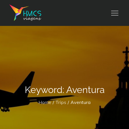
Skip
to
HMCS viagens
content
Keyword:
Aventura
Home
Trips
Aventura