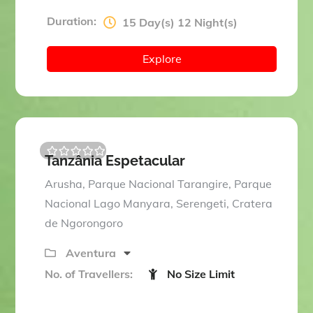
Duration:
15 Day(s) 12 Night(s)
Explore
Tanzânia Espetacular
0
5
o
Arusha, Parque Nacional Tarangire, Parque
u
t
Nacional Lago Manyara, Serengeti, Cratera
o
de Ngorongoro
f
Aventura
No. of Travellers:
No Size Limit