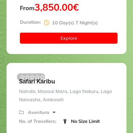
3,850.00
€
From
Duration:
10 Day(s) 7 Night(s)
Explore
Safari Karibu
0
5
o
Nairobi, Maasai Mara, Lago Nakuru, Lago
u
t
Naivasha, Amboseli
o
f
Aventura
No. of Travellers:
No Size Limit