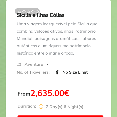
Sicília e Ilhas Eólias
0
5
o
Uma viagem inesquecível pela Sicília que
u
t
combina vulcões ativos, ilhas Património
o
Mundial, paisagens dramáticas, sabores
f
autênticos e um riquíssimo património
histórico entre o mar e o fogo.
Aventura
No. of Travellers:
No Size Limit
2,635.00
€
From
Duration:
7 Day(s) 6 Night(s)