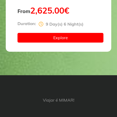
2,625.00
€
From
Duration:
9 Day(s) 6 Night(s)
Explore
Viajar é MIMAR!