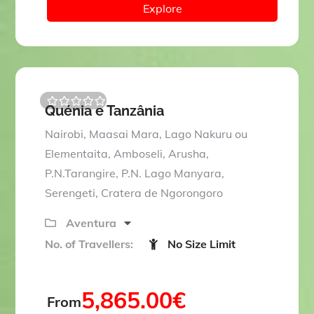
Explore
Quénia e Tanzânia
0
5
o
Nairobi, Maasai Mara, Lago Nakuru ou
u
t
Elementaita, Amboseli, Arusha,
o
P.N.Tarangire, P.N. Lago Manyara,
f
Serengeti, Cratera de Ngorongoro
Aventura
No. of Travellers:
No Size Limit
5,865.00
€
From