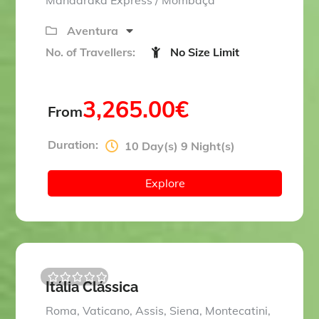
Mandaraka Express / Mombaça
Aventura
No. of Travellers:
No Size Limit
3,265.00
€
From
Duration:
10 Day(s) 9 Night(s)
Explore
Itália Clássica
0
5
o
Roma, Vaticano, Assis, Siena, Montecatini,
u