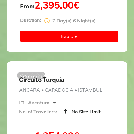
2,395.00
€
From
Duration:
7 Day(s) 6 Night(s)
Explore
Circuito Turquia
0
5
o
ANCARA • CAPADOCIA • ISTAMBUL
u
t
o
Aventura
f
No. of Travellers:
No Size Limit