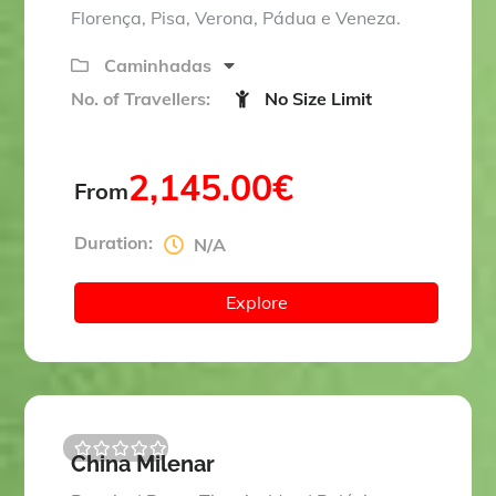
t
Florença, Pisa, Verona, Pádua e Veneza.
o
f
Caminhadas
No. of Travellers:
No Size Limit
2,145.00
€
From
Duration:
N/A
Explore
China Milenar
0
5
o