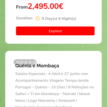
2,495.00
€
From
Duration:
9 Day(s) 6 Night(s)
Explore
Quénia e Mombaça
0
5
o
Saídas Especiais : 4 Abril e 27 Junho com
u
t
Acompanhamento Viagens Tempo desde
o
Portugal – Quénia – 10 Dias / 8 Refeições no
f
Safari + TI em Mombaça – Nairobi / Masai
Mara / Lago Naivasha / Amboseli /