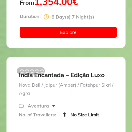
1,354.00
€
From
Duration:
8 Day(s) 7 Night(s)
Explore
Índia Encantada – Edição Luxo
0
5
o
Nova Deli / Jaipur (Amber) / Fatehpur Sikri /
u
t
Agra
o
f
Aventura
No. of Travellers:
No Size Limit