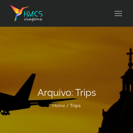
Skip
to
HMCS viagens
content
Arquivo:
Trips
Home
Trips