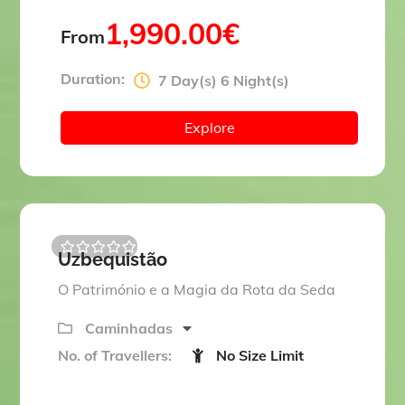
1,990.00
€
From
Duration:
7 Day(s) 6 Night(s)
Explore
Uzbequistão
0
5
o
O Património e a Magia da Rota da Seda
u
t
o
Caminhadas
f
No. of Travellers:
No Size Limit