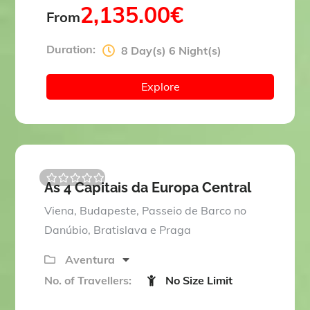
2,135.00
€
From
Duration:
8 Day(s) 6 Night(s)
Explore
As 4 Capitais da Europa Central
0
5
o
Viena, Budapeste, Passeio de Barco no
u
t
Danúbio, Bratislava e Praga
o
f
Aventura
No. of Travellers:
No Size Limit