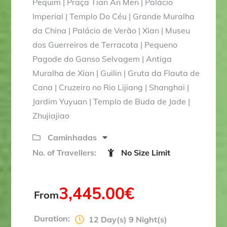
Pequim | Praça Tian An Men | Palácio
u
t
Imperial | Templo Do Céu | Grande Muralha
o
da China | Palácio de Verão | Xian | Museu
f
dos Guerreiros de Terracota | Pequeno
Pagode do Ganso Selvagem | Antiga
Muralha de Xian | Guilin | Gruta da Flauta de
Cana | Cruzeiro no Rio Lijiang | Shanghai |
Jardim Yuyuan | Templo de Buda de Jade |
Zhujiajiao
Caminhadas
No. of Travellers:
No Size Limit
3,445.00
€
From
Duration:
12 Day(s) 9 Night(s)