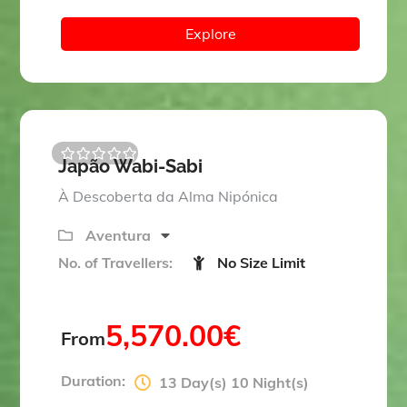
Explore
Japão Wabi-Sabi
0
5
o
À Descoberta da Alma Nipónica
u
t
o
Aventura
f
No. of Travellers:
No Size Limit
5,570.00
€
From
Duration:
13 Day(s) 10 Night(s)