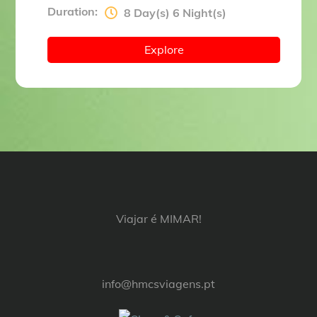
Duration:
8 Day(s) 6 Night(s)
Explore
Viajar é MIMAR!
info@hmcsviagens.pt