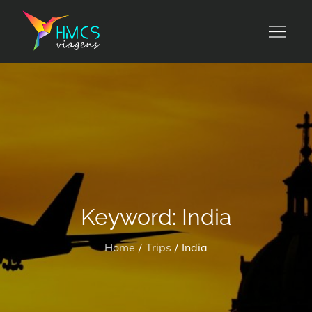
Skip
to
HMCS viagens
content
Keyword:
India
Home
Trips
India