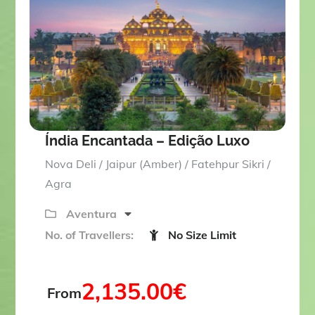
o
u
t
o
f
Índia Encantada – Edição Luxo
Nova Deli / Jaipur (Amber) / Fatehpur Sikri /
Agra
Aventura
No. of Travellers:
No Size Limit
2,135.00
€
From