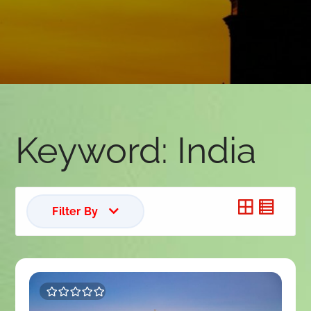
Keyword:
India
Filter By
0
5