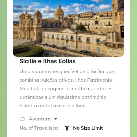
o
u
t
o
f
Sicília e Ilhas Eólias
Uma viagem inesquecível pela Sicília que
combina vulcões ativos, ilhas Património
Mundial, paisagens dramáticas, sabores
autênticos e um riquíssimo património
histórico entre o mar e o fogo.
Aventura
No. of Travellers:
No Size Limit