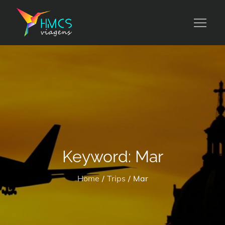
Skip
to
HMCS viagens
content
Keyword:
Mar
Home
Trips
Mar