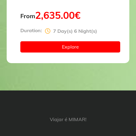
2,635.00
€
From
Duration:
7 Day(s) 6 Night(s)
Explore
Viajar é MIMAR!