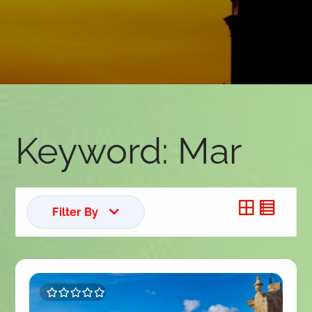
Keyword:
Mar
Filter By
0
5