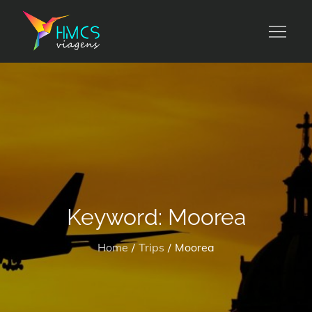
Skip
to
HMCS viagens
content
Keyword:
Moorea
Home
Trips
Moorea