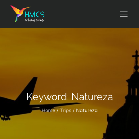
Skip
to
HMCS viagens
content
Keyword:
Natureza
Home
Trips
Natureza