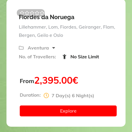
Fiordes da Noruega
0
5
o
Lillehammer, Lom, Fiordes, Geiranger, Flam,
u
t
Bergen, Geilo e Oslo
o
f
Aventura
No. of Travellers:
No Size Limit
2,395.00
€
From
Duration:
7 Day(s) 6 Night(s)
Explore