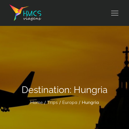
Skip
to
HMCS viagens
content
Destination:
Hungria
Home
Trips
Europa
Hungria