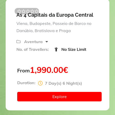
As 4 Capitais da Europa Central
0
5
o
Viena, Budapeste, Passeio de Barco no
u
t
Danúbio, Bratislava e Praga
o
f
Aventura
No. of Travellers:
No Size Limit
1,990.00
€
From
Duration:
7 Day(s) 6 Night(s)
Explore