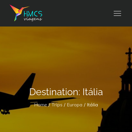
Skip
to
HMCS viagens
content
Destination:
Itália
Home
Trips
Europa
Itália