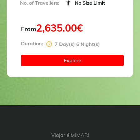
No. of Travellers:
No Size Limit
2,635.00
€
From
Duration:
7 Day(s) 6 Night(s)
Explore
Viajar é MIMAR!