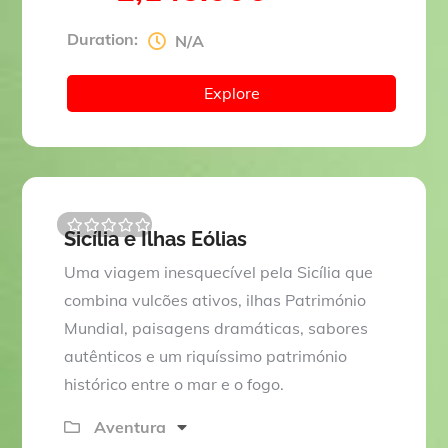
Duration:
N/A
Explore
Sicília e Ilhas Eólias
0
5
o
Uma viagem inesquecível pela Sicília que
u
t
combina vulcões ativos, ilhas Património
o
Mundial, paisagens dramáticas, sabores
f
autênticos e um riquíssimo património
histórico entre o mar e o fogo.
Aventura