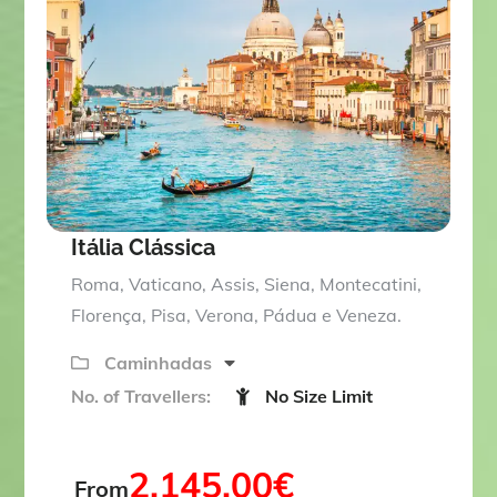
o
u
t
o
f
Itália Clássica
Roma, Vaticano, Assis, Siena, Montecatini,
Florença, Pisa, Verona, Pádua e Veneza.
Caminhadas
No. of Travellers:
No Size Limit
2,145.00
€
From