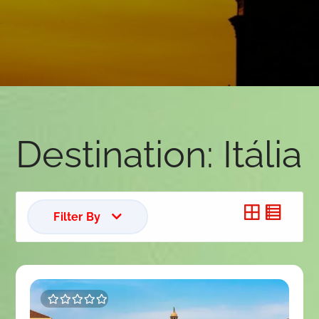
Destination:
Itália
Filter By
0
5