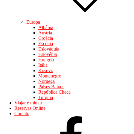
Europa
Albânia
Áustria
Croácia
Escócia
Eslováquia
Eslovénia
Hungria
Itália
Kosovo
Montenegro
Noruega
Países Baixos
República Checa
Turquia
Viajar é mimar
Reservas Online
Contato
facebook