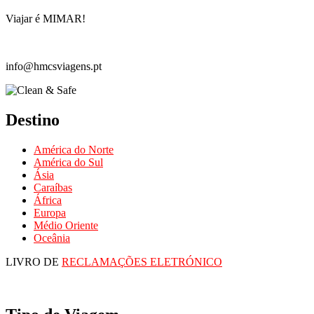
Viajar é MIMAR!
info@hmcsviagens.pt
Destino
América do Norte
América do Sul
Ásia
Caraíbas
África
Europa
Médio Oriente
Oceânia
LIVRO DE
RECLAMAÇÕES ELETRÓNICO