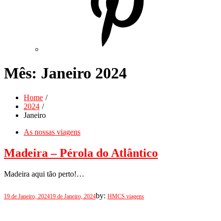
Mês:
Janeiro 2024
Home
2024
Janeiro
As nossas viagens
Madeira – Pérola do Atlântico
Madeira aqui tão perto!…
Posted
by:
19 de Janeiro, 2024
19 de Janeiro, 2024
HMCS viagens
on