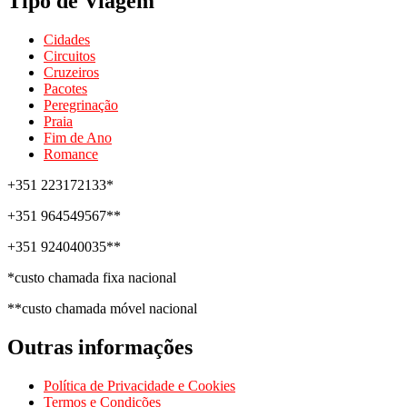
Tipo de Viagem
Cidades
Circuitos
Cruzeiros
Pacotes
Peregrinação
Praia
Fim de Ano
Romance
+351 223172133*
+351 964549567**
+351 924040035**
*custo chamada fixa nacional
**custo chamada móvel nacional
Outras informações
Política de Privacidade e Cookies
Termos e Condições