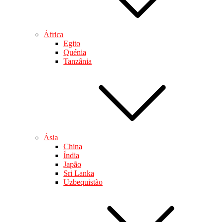
África
Egito
Quénia
Tanzânia
Ásia
China
Índia
Japão
Sri Lanka
Uzbequistão