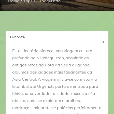
Home
Trips
Uzbequistão
Overview
F
r
Este itinerário oferece uma viagem cultural
o
profunda pelo Uzbequistão, seguindo as
m
antigas rotas da Rota da Seda e ligando
2
algumas das cidades mais fascinantes da
,
Ásia Central. A viagem inicia-se com voo via
4
Istambul até Urgench, porta de entrada para
9
Khiva, uma verdadeira cidade-museu a céu
5
aberto, onde se exploram muralhas,
.
madraças, minaretes e palácios perfeitamente
0