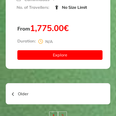
No. of Travellers:
No Size Limit
1,775.00
€
From
Duration:
N/A
Explore
Navegação
Older
de
1
2