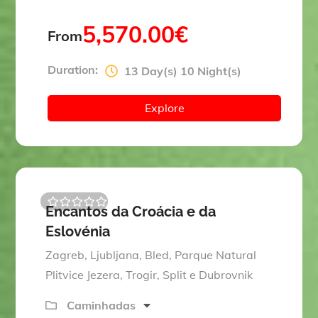
5,570.00
€
From
Duration:
13 Day(s) 10 Night(s)
Explore
Encantos da Croácia e da
0
5
Eslovénia
o
u
t
Zagreb, Ljubljana, Bled, Parque Natural
o
Plitvice Jezera, Trogir, Split e Dubrovnik
f
Caminhadas