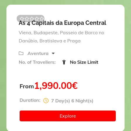
As 4 Capitais da Europa Central
0
5
o
Viena, Budapeste, Passeio de Barco no
u
t
Danúbio, Bratislava e Praga
o
f
Aventura
No. of Travellers:
No Size Limit
1,990.00
€
From
Duration:
7 Day(s) 6 Night(s)
Explore