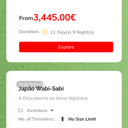
3,445.00
€
From
Duration:
12 Day(s) 9 Night(s)
Explore
Japão Wabi-Sabi
0
5
o
À Descoberta da Alma Nipónica
u
t
o
Aventura
f
No. of Travellers:
No Size Limit