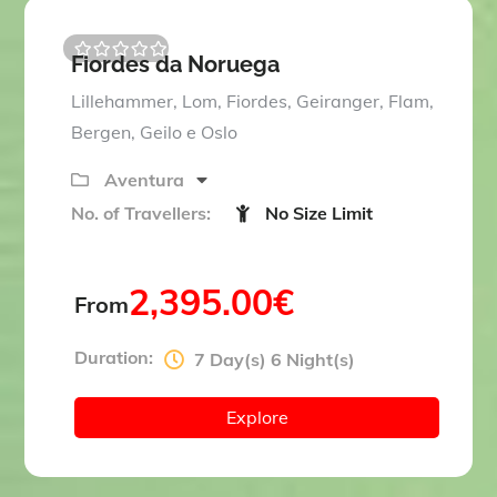
Fiordes da Noruega
0
5
o
Lillehammer, Lom, Fiordes, Geiranger, Flam,
u
t
Bergen, Geilo e Oslo
o
f
Aventura
No. of Travellers:
No Size Limit
2,395.00
€
From
Duration:
7 Day(s) 6 Night(s)
Explore