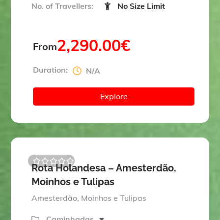
No. of Travellers:
No Size Limit
2,290.00
€
From
Duration:
N/A
Explore
Rota Holandesa – Amesterdão,
0
5
Moinhos e Tulipas
o
u
t
Amesterdão, Moinhos e Tulipas
o
f
Caminhadas