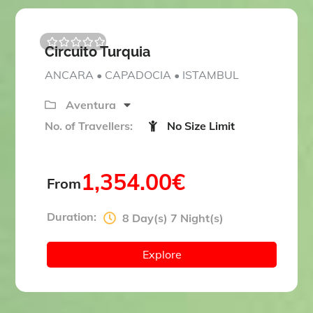
Circuito Turquia
0
5
o
ANCARA • CAPADOCIA • ISTAMBUL
u
t
o
Aventura
f
No. of Travellers:
No Size Limit
1,354.00
€
From
Duration:
8 Day(s) 7 Night(s)
Explore