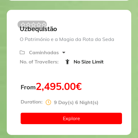
Uzbequistão
0
5
o
O Património e a Magia da Rota da Seda
u
t
o
Caminhadas
f
No. of Travellers:
No Size Limit
2,495.00
€
From
Duration:
9 Day(s) 6 Night(s)
Explore