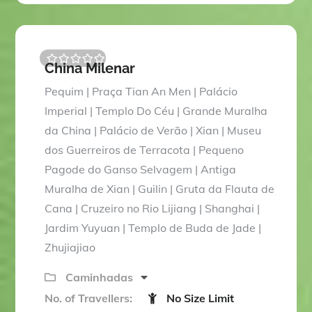
China Milenar
0
5
o
Pequim | Praça Tian An Men | Palácio
u
t
Imperial | Templo Do Céu | Grande Muralha
o
da China | Palácio de Verão | Xian | Museu
f
dos Guerreiros de Terracota | Pequeno
Pagode do Ganso Selvagem | Antiga
Muralha de Xian | Guilin | Gruta da Flauta de
Cana | Cruzeiro no Rio Lijiang | Shanghai |
Jardim Yuyuan | Templo de Buda de Jade |
Zhujiajiao
Caminhadas
No. of Travellers:
No Size Limit