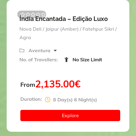
Índia Encantada – Edição Luxo
0
5
o
Nova Deli / Jaipur (Amber) / Fatehpur Sikri /
u
t
Agra
o
f
Aventura
No. of Travellers:
No Size Limit
2,135.00
€
From
Duration:
8 Day(s) 6 Night(s)
Explore