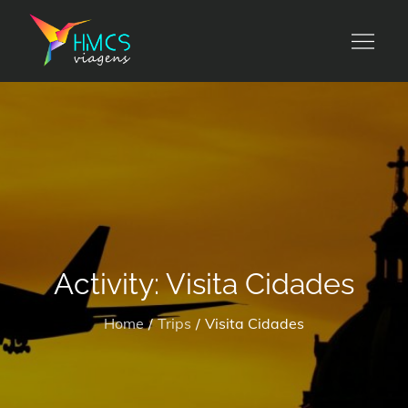
Skip
to
HMCS viagens
content
Activity:
Visita Cidades
Home
Trips
Visita Cidades