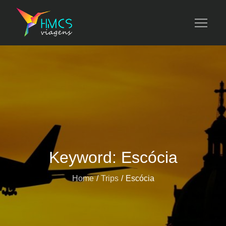
Skip
to
HMCS viagens
content
Keyword:
Escócia
Home
Trips
Escócia