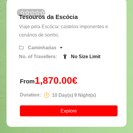
Tesouros da Escócia
0
5
o
Viaje pela Escócia: castelos imponentes e
u
t
cenários de sonho.
o
f
Caminhadas
No. of Travellers:
No Size Limit
1,870.00
€
From
Duration:
10 Day(s) 9 Night(s)
Explore