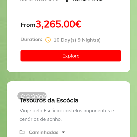
3,265.00
€
From
Duration:
10 Day(s) 9 Night(s)
Explore
Tesouros da Escócia
0
5
o
Viaje pela Escócia: castelos imponentes e
u
t
cenários de sonho.
o
f
Caminhadas