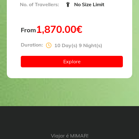
No. of Travellers:
No Size Limit
1,870.00
€
From
Duration:
10 Day(s) 9 Night(s)
Explore
Viajar é MIMAR!