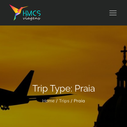
Skip
to
HMCS viagens
content
Trip Type:
Praia
Home
Trips
Praia