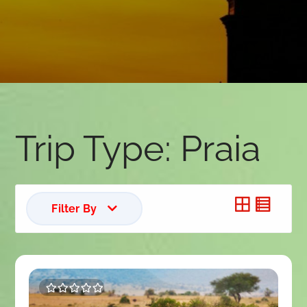
Trip Type:
Praia
Filter By
0
5