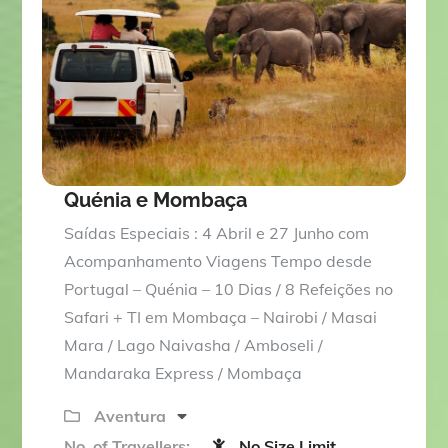
o
u
t
o
f
Quénia e Mombaça
Saídas Especiais : 4 Abril e 27 Junho com
Acompanhamento Viagens Tempo desde
Portugal – Quénia – 10 Dias / 8 Refeições no
Safari + TI em Mombaça – Nairobi / Masai
Mara / Lago Naivasha / Amboseli /
Mandaraka Express / Mombaça
Aventura
No. of Travellers:
No Size Limit