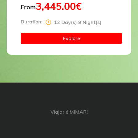
3,445.00
€
From
Duration:
12 Day(s) 9 Night(s)
Explore
Viajar é MIMAR!