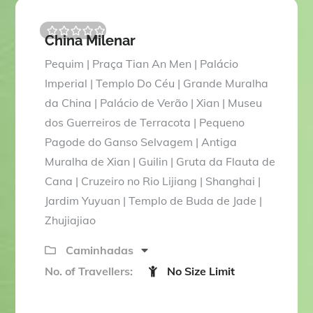
China Milenar
0
5
o
Pequim | Praça Tian An Men | Palácio
u
t
Imperial | Templo Do Céu | Grande Muralha
o
da China | Palácio de Verão | Xian | Museu
f
dos Guerreiros de Terracota | Pequeno
Pagode do Ganso Selvagem | Antiga
Muralha de Xian | Guilin | Gruta da Flauta de
Cana | Cruzeiro no Rio Lijiang | Shanghai |
Jardim Yuyuan | Templo de Buda de Jade |
Zhujiajiao
Caminhadas
No. of Travellers:
No Size Limit