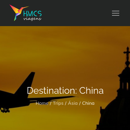
Skip
to
HMCS viagens
content
Destination:
China
Home
Trips
Ásia
China