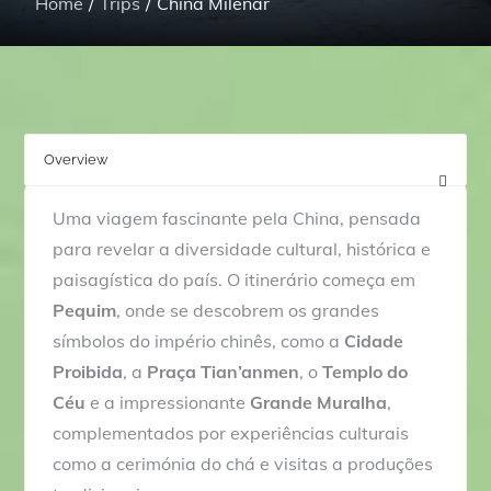
Home
Trips
China Milenar
Overview
F
r
Uma viagem fascinante pela China, pensada
o
para revelar a diversidade cultural, histórica e
m
paisagística do país. O itinerário começa em
3
Pequim
, onde se descobrem os grandes
,
símbolos do império chinês, como a
Cidade
4
Proibida
, a
Praça Tian’anmen
, o
Templo do
4
Céu
e a impressionante
Grande Muralha
,
5
complementados por experiências culturais
.
como a cerimónia do chá e visitas a produções
0