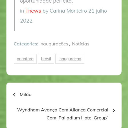
oportunidade perfeita.”
in
Tnews
by Carina Monteiro 21 julho
2022
Categories:
Inaugurações
Notícias
anantara
brasil
inauguraçao
Navegação
Milão
de
Wyndham Avança Com Aliança Comercial
Com Palladium Hotel Group”
artigos