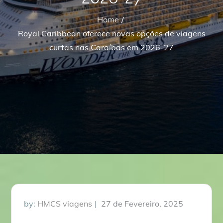
Home
Royal Caribbean oferece novas opções de viagens
curtas nas Caraíbas em 2026-27
Posted
by:
HMCS viagens
27 de Fevereiro, 2025
on