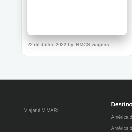
Posted
22 de Julho, 2022
by:
HMCS viagens
on
Destin
Viajar é MIMAR!
América d
América d