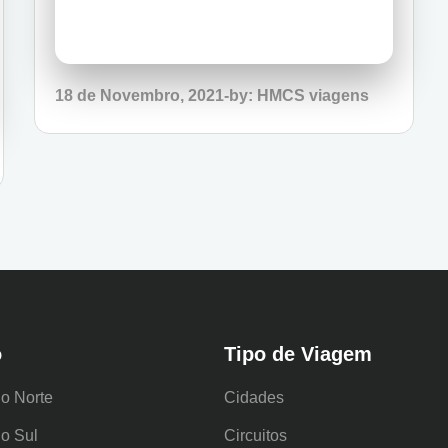
Posted
18 de Novembro, 2021
by:
HMCS viagens
on
o
Tipo de Viagem
o Norte
Cidades
o Sul
Circuitos