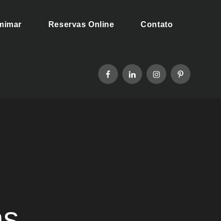
 mimar
Reservas Online
Contato
facebook
linkedin
instagram
pinterest
as