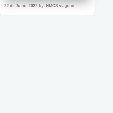
Posted
22 de Julho, 2022
by:
HMCS viagens
on