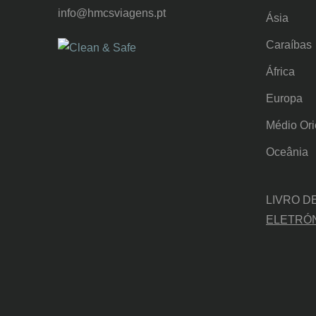
info@hmcsviagens.pt
Ásia
Caraíbas
África
Europa
Médio Ori
Oceânia
LIVRO D
ELETRÓ