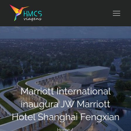
Skip
to
HMCS viagens
content
Marriott International
inaugura JW Marriott
Hotel Shanghai Fengxian
Home