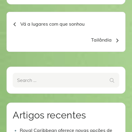
Navegação
Vá a lugares com que sonhou
de
Tailândia
artigos
Search
Search
for:
Artigos recentes
Royal Caribbean oferece novas opções de