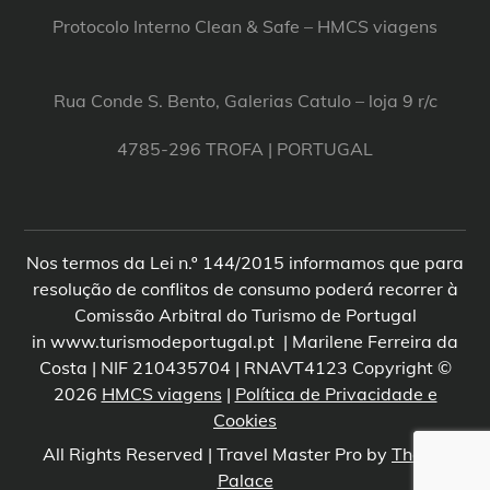
Protocolo Interno Clean & Safe – HMCS viagens
Rua Conde S. Bento, Galerias Catulo – loja 9 r/c
4785-296 TROFA | PORTUGAL
Nos termos da Lei n.º 144/2015 informamos que para
resolução de conflitos de consumo poderá recorrer à
Comissão Arbitral do Turismo de Portugal
in www.turismodeportugal.pt | Marilene Ferreira da
Costa | NIF 210435704 | RNAVT4123 Copyright ©
2026
HMCS viagens
|
Política de Privacidade e
Cookies
All Rights Reserved | Travel Master Pro by
Theme
Palace