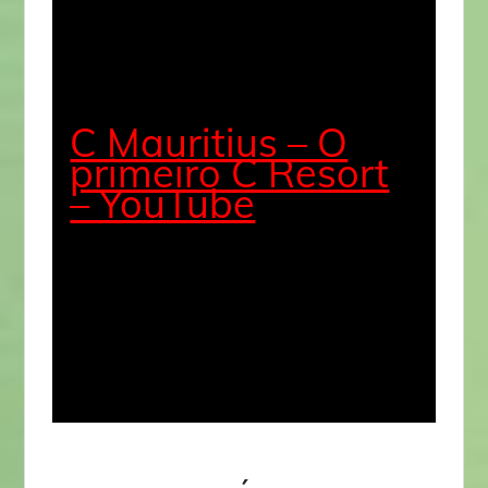
C Mauritius – O
primeiro C Resort
– YouTube