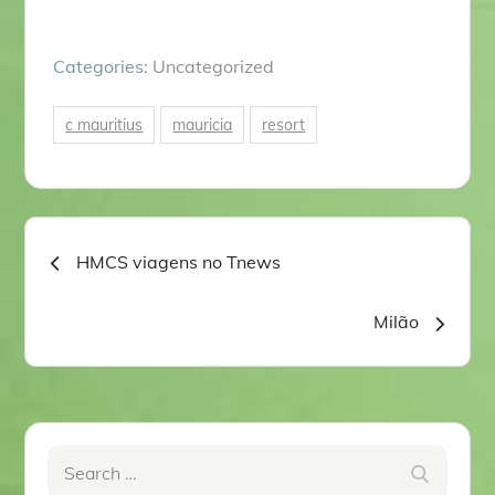
Categories:
Uncategorized
c mauritius
mauricia
resort
Navegação
HMCS viagens no Tnews
de
Milão
artigos
Search
Search
for: