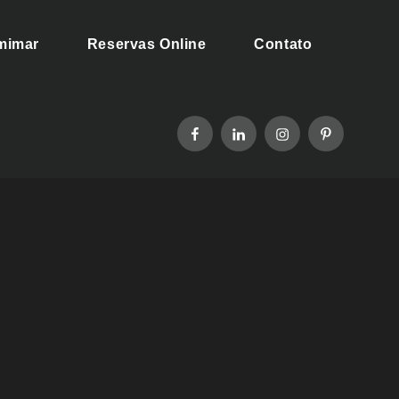
 mimar
Reservas Online
Contato
facebook
linkedin
instagram
pinterest