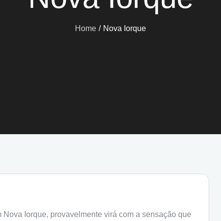
Home
Nova Iorque
m Nova Iorque, provavelmente virá com a sensação que