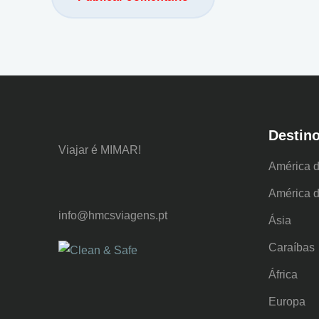
Destin
Viajar é MIMAR!
América d
América d
info@hmcsviagens.pt
Ásia
Caraíbas
África
Europa