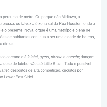
eno percurso de metro. Ou porque não Midtown, a
e pressa, ou talvez até zona sul da Rua Houston, onde a
5 e o presente. Nova Iorque é uma metrópole plena de
ões de habitantes continua a ser uma cidade de bairros,
e ritmos.
sco coreano até
falafel
,
gyros
,
pirzola
e
borscht
; dançam
ose de futebol vão até Little Brazil. Tudo é possível
Ballet
, desportos de alta competição, circuitos por
 no Lower East Side!