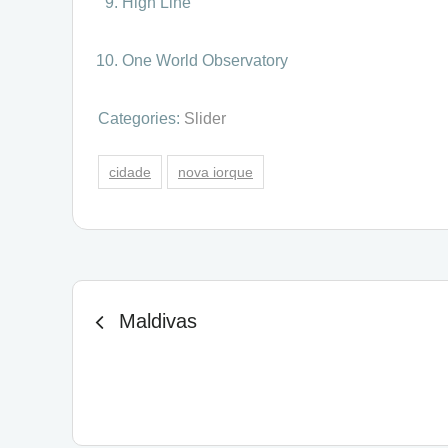
High Line
One World Observatory
Categories:
Slider
cidade
nova iorque
Navegação
Maldivas
de
artigos