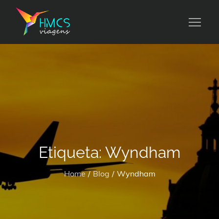
Skip
to
HMCS viagens
content
Etiqueta:
Wyndham
Home
Blog
Wyndham