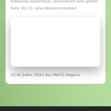
hoteleiras espanholas, anunciaram esta quinta-
feira, dia 21, uma aliança comercial
Posted
22 de Julho, 2022
by:
HMCS viagens
on