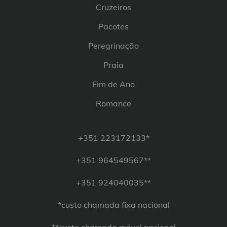
Cruzeiros
Pacotes
Peregrinação
Praia
Fim de Ano
Romance
+351 223172133*
+351 964549567**
+351 924040035**
*custo chamada fixa nacional
**custo chamada móvel nacional