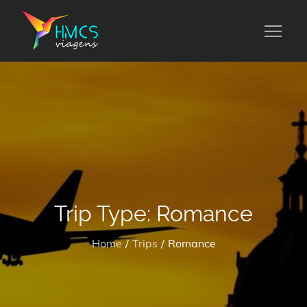
Skip
to
HMCS viagens
content
Trip Type:
Romance
Home
Trips
Romance