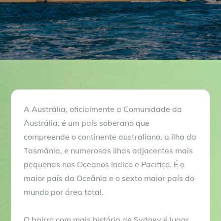
A Austrália, oficialmente a Comunidade da
Austrália, é um país soberano que
compreende o continente australiano, a ilha da
Tasmânia, e numerosas ilhas adjacentes mais
pequenas nos Oceanos Indico e Pacifico. É o
maior país da Oceânia e o sexto maior país do
mundo por área total.
O bairro com mais história de Sydney é lugar