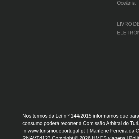
Oceânia
LIVRO D
ELETRÓ
Nos termos da Lei n.º 144/2015 informamos que para 
consumo poderá recorrer à Comissão Arbitral do Tur
in www.turismodeportugal.pt | Marilene Ferreira da 
RNAVT4123 Copyright © 2026
HMCS viagens
|
Polí