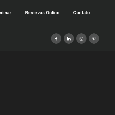
 mimar
Reservas Online
Contato
facebook
linkedin
instagram
pinterest