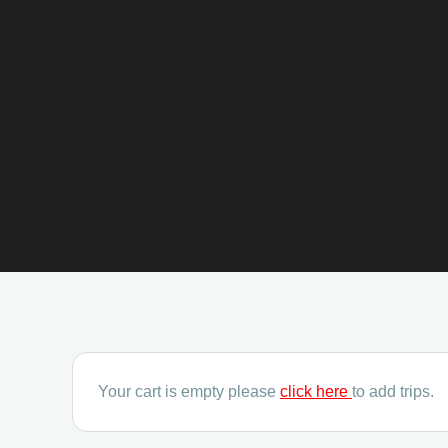
Your cart is empty please
click here
to add trips.