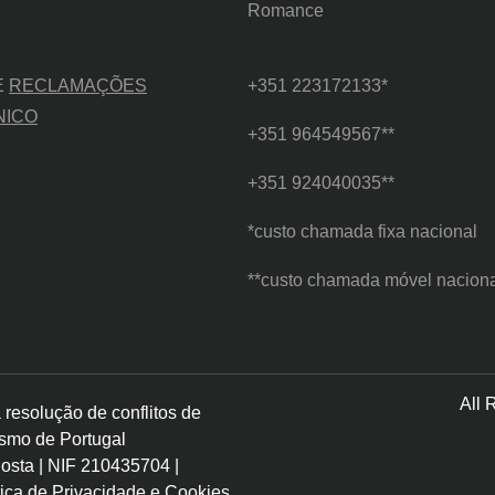
Romance
E
RECLAMAÇÕES
+351 223172133*
NICO
+351 964549567**
+351 924040035**
*custo chamada fixa nacional
**custo chamada móvel nacion
All 
resolução de conflitos de
ismo de Portugal
Costa | NIF 210435704 |
tica de Privacidade e Cookies