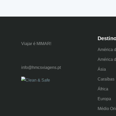
Destin
Viajar é MIMAR!
América d
América d
info@hmcsviagens.pt
Ásia
Caraíbas
África
Europa
Médio Ori