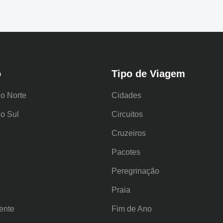
o
Tipo de Viagem
o Norte
Cidades
o Sul
Circuitos
Cruzeiros
Pacotes
Peregrinação
Praia
ente
Fim de Ano